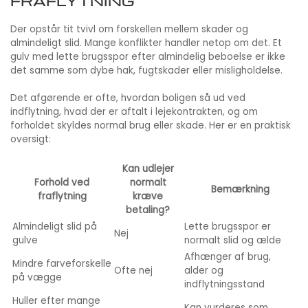
FRAFLYTNING
Der opstår tit tvivl om forskellen mellem skader og
almindeligt slid. Mange konflikter handler netop om det. Et
gulv med lette brugsspor efter almindelig beboelse er ikke
det samme som dybe hak, fugtskader eller misligholdelse.
Det afgørende er ofte, hvordan boligen så ud ved
indflytning, hvad der er aftalt i lejekontrakten, og om
forholdet skyldes normal brug eller skade. Her er en praktisk
oversigt:
Kan udlejer
Forhold ved
normalt
Bemærkning
fraflytning
kræve
betaling?
Almindeligt slid på
Lette brugsspor er
Nej
gulve
normalt slid og ælde
Afhænger af brug,
Mindre farveforskelle
Ofte nej
alder og
på vægge
indflytningsstand
Huller efter mange
Kan vurderes som