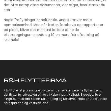
fraflytningsrapporten. Hvis der opstår tvist om depositum, er
det ofte netop disse dokumenter, der afgør, hvor stærkt du
står.
Nogle fraflytninger er helt enkle. Andre kræver mere
opmærksomhed. Men når frister, fotobevis og rapporter er
på plads, bliver det markant lettere at holde
ekstraregningerne nede og få en mere fair afslutning på
lejemålet.
R&H FLYTTEFIRMA
R&H Flyt er et professionelt flyttefirma med kompetente flyttemænd,
der flytter for private og
erhverv
i København,
Holbæk
,
Slagelse
,
Sorø
,
Ringsted
,
Roskilde
,
Korsør
,
Kalundborg
og
Næstved
, med andre ord hele
Nordsjælland og Vestsjælland.