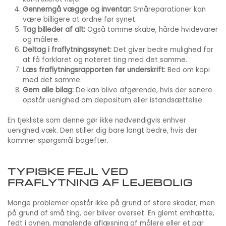
Gennemgå vægge og inventar:
Småreparationer kan
være billigere at ordne før synet.
Tag billeder af alt:
Også tomme skabe, hårde hvidevarer
og målere.
Deltag i fraflytningssynet:
Det giver bedre mulighed for
at få forklaret og noteret ting med det samme.
Læs fraflytningsrapporten før underskrift:
Bed om kopi
med det samme.
Gem alle bilag:
De kan blive afgørende, hvis der senere
opstår uenighed om depositum eller istandsættelse.
En tjekliste som denne gør ikke nødvendigvis enhver
uenighed væk. Den stiller dig bare langt bedre, hvis der
kommer spørgsmål bagefter.
TYPISKE FEJL VED
FRAFLYTNING AF LEJEBOLIG
Mange problemer opstår ikke på grund af store skader, men
på grund af små ting, der bliver overset. En glemt emhætte,
fedt i ovnen, manglende aflæsning af målere eller et par