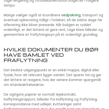
tage rengøring og fotodokumentation bagefter i roligere
tempo.
Mange vælger også at koordinere
nedpakning
, transport og
eventuel opbevaring tidligt i forløbet, så de sidste dage før
aflevering ikke bliver pressede. Når boligen er ryddet
ordentligt, er det lettere at gøre rent, tage klare billeder og
gennemføre et fraflytningssyn på et ordentligt grundlag.
HVILKE DOKUMENTER DU BØR
HAVE SAMLET VED
FRAFLYTNING
Det bedste udgangspunkt er en enkel mappe, digital eller
fysisk, hvor alt relevant ligger samlet. Det sparer tid og gør
det lettere at reagere, hvis der senere kommer spørgsmål
om istandsættelseskrav.
De vigtigste papirer er normalt lejekontrakt,
indflytningsrapport, billeder fra indflytning og fraflytning,
korrespondance med udlejer, kvitteringer samt