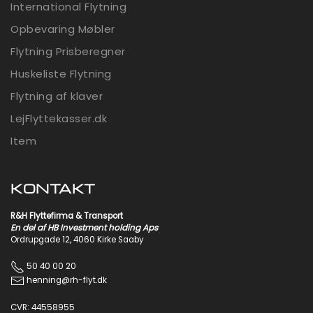
International Flytning
Opbevaring Møbler
Flytning Prisberegner
Huskeliste Flytning
Flytning af klaver
LejFlyttekasser.dk
Item
KONTAKT
R&H Flyttefirma & Transport
En del af
HB Investment holding
Aps
Ordrupgade 12, 4060 Kirke Saaby
50 40 00 20
henning@rh-flyt.dk
CVR:
44558955