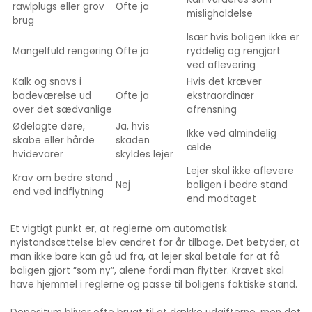
rawlplugs eller grov
Ofte ja
misligholdelse
brug
Især hvis boligen ikke er
Mangelfuld rengøring
Ofte ja
ryddelig og rengjort
ved aflevering
Kalk og snavs i
Hvis det kræver
badeværelse ud
Ofte ja
ekstraordinær
over det sædvanlige
afrensning
Ødelagte døre,
Ja, hvis
Ikke ved almindelig
skabe eller hårde
skaden
ælde
hvidevarer
skyldes lejer
Lejer skal ikke aflevere
Krav om bedre stand
Nej
boligen i bedre stand
end ved indflytning
end modtaget
Et vigtigt punkt er, at reglerne om automatisk
nyistandsættelse blev ændret for år tilbage. Det betyder, at
man ikke bare kan gå ud fra, at lejer skal betale for at få
boligen gjort “som ny”, alene fordi man flytter. Kravet skal
have hjemmel i reglerne og passe til boligens faktiske stand.