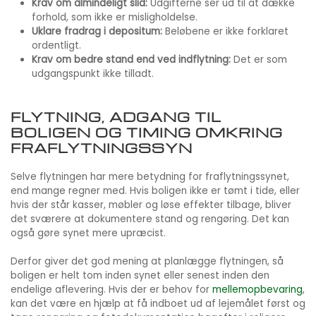
Krav om almindeligt slid:
Udgifterne ser ud til at dække
forhold, som ikke er misligholdelse.
Uklare fradrag i depositum:
Beløbene er ikke forklaret
ordentligt.
Krav om bedre stand end ved indflytning:
Det er som
udgangspunkt ikke tilladt.
FLYTNING, ADGANG TIL
BOLIGEN OG TIMING OMKRING
FRAFLYTNINGSSYN
Selve flytningen har mere betydning for fraflytningssynet,
end mange regner med. Hvis boligen ikke er tømt i tide, eller
hvis der står kasser, møbler og løse effekter tilbage, bliver
det sværere at dokumentere stand og rengøring. Det kan
også gøre synet mere upræcist.
Derfor giver det god mening at planlægge flytningen, så
boligen er helt tom inden synet eller senest inden den
endelige aflevering. Hvis der er behov for
mellemopbevaring
,
kan det være en hjælp at få indboet ud af lejemålet først og