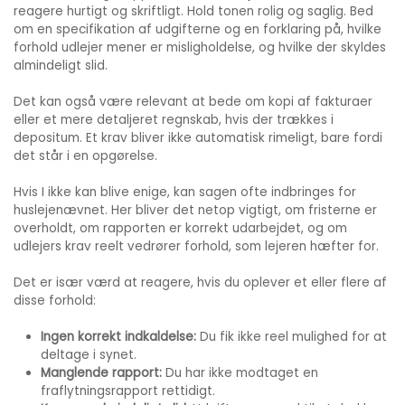
reagere hurtigt og skriftligt. Hold tonen rolig og saglig. Bed
om en specifikation af udgifterne og en forklaring på, hvilke
forhold udlejer mener er misligholdelse, og hvilke der skyldes
almindeligt slid.
Det kan også være relevant at bede om kopi af fakturaer
eller et mere detaljeret regnskab, hvis der trækkes i
depositum. Et krav bliver ikke automatisk rimeligt, bare fordi
det står i en opgørelse.
Hvis I ikke kan blive enige, kan sagen ofte indbringes for
huslejenævnet. Her bliver det netop vigtigt, om fristerne er
overholdt, om rapporten er korrekt udarbejdet, og om
udlejers krav reelt vedrører forhold, som lejeren hæfter for.
Det er især værd at reagere, hvis du oplever et eller flere af
disse forhold:
Ingen korrekt indkaldelse:
Du fik ikke reel mulighed for at
deltage i synet.
Manglende rapport:
Du har ikke modtaget en
fraflytningsrapport rettidigt.