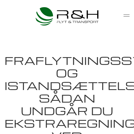
Gå til hovedindhold
FRAFLYTNINGS
OG
ISTANDSÆTTELS
SÅDAN
UNDGÅR DU
EKSTRAREGNIN