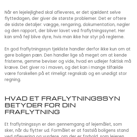
Når en lejelejlighed skal afleveres, er det sjældent selve
flyttedagen, der giver de største problemer. Det er oftere
de sidste detaljer: vægge, rengøring, dokumentation, nøgler
og den rapport, der bliver lavet ved fraflytningssynet. Her
kan små fejl blive dyre, hvis man ikke har styr på reglerne.
En god fraflytningssyn tjekliste handler derfor ikke kun om at
gøre boligen pæn. Den handler lige så meget om at kende
fristerne, gemme beviser og vide, hvad en udlejer faktisk må
kræve. Det giver ro i maven, og det kan i mange tilfælde
være forskellen på et rimeligt regnskab og en unødigt stor
regning.
HVAD ET FRAFLYTNINGSSYN
BETYDER FOR DIN
FRAFLYTNING
Et fraflytningssyn er den gennemgang af lejemålet, som
sker, når du flytter ud. Formålet er at fastslå boligens stand
ved aflevering og vurdere, om der er forhold, som lejeren