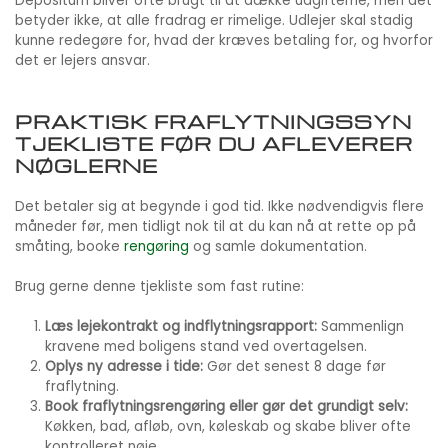
Depositum bliver ofte brugt til at dække udgifterne, men det
betyder ikke, at alle fradrag er rimelige. Udlejer skal stadig
kunne redegøre for, hvad der kræves betaling for, og hvorfor
det er lejers ansvar.
PRAKTISK FRAFLYTNINGSSYN
TJEKLISTE FØR DU AFLEVERER
NØGLERNE
Det betaler sig at begynde i god tid. Ikke nødvendigvis flere
måneder før, men tidligt nok til at du kan nå at rette op på
småting, booke
rengøring
og samle dokumentation.
Brug gerne denne tjekliste som fast rutine:
Læs lejekontrakt og indflytningsrapport:
Sammenlign
kravene med boligens stand ved overtagelsen.
Oplys ny adresse i tide:
Gør det senest 8 dage før
fraflytning.
Book fraflytningsrengøring eller gør det grundigt selv:
Køkken, bad, afløb, ovn, køleskab og skabe bliver ofte
kontrolleret nøje.