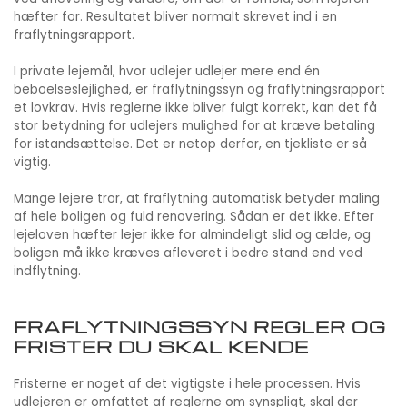
hæfter for. Resultatet bliver normalt skrevet ind i en
fraflytningsrapport.
I private lejemål, hvor udlejer udlejer mere end én
beboelseslejlighed, er fraflytningssyn og fraflytningsrapport
et lovkrav. Hvis reglerne ikke bliver fulgt korrekt, kan det få
stor betydning for udlejers mulighed for at kræve betaling
for istandsættelse. Det er netop derfor, en tjekliste er så
vigtig.
Mange lejere tror, at fraflytning automatisk betyder maling
af hele boligen og fuld renovering. Sådan er det ikke. Efter
lejeloven hæfter lejer ikke for almindeligt slid og ælde, og
boligen må ikke kræves afleveret i bedre stand end ved
indflytning.
FRAFLYTNINGSSYN REGLER OG
FRISTER DU SKAL KENDE
Fristerne er noget af det vigtigste i hele processen. Hvis
udlejeren er omfattet af reglerne om synspligt, skal der