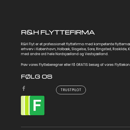
R&H FLYTTEFIRMA
R&H Flyt er et professionelt flyttefirma med kompetente flyttemænd
erhverv
i København,
Holbæk
,
Slagelse
,
Sorø
,
Ringsted
,
Roskilde
,
K
med andre ord hele Nordsjælland og Vestsjælland.
Prøv vores
Flytteberegner
eller få GRATIS besøg af vores Flytteko
FØLG OS
TRUSTPILOT