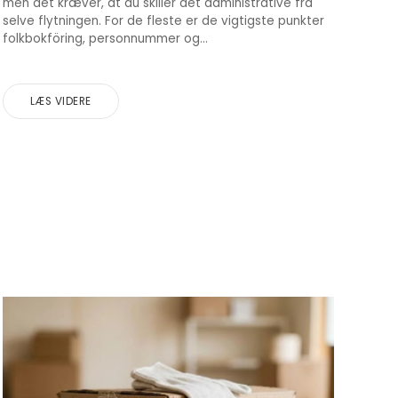
men det kræver, at du skiller det administrative fra
selve flytningen. For de fleste er de vigtigste punkter
folkbokföring, personnummer og...
LÆS VIDERE