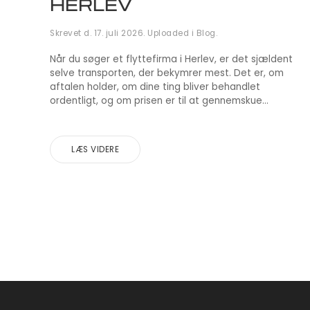
HERLEV
Skrevet d.
17. juli 2026
. Uploaded i
Blog
.
Når du søger et flyttefirma i Herlev, er det sjældent
selve transporten, der bekymrer mest. Det er, om
aftalen holder, om dine ting bliver behandlet
ordentligt, og om prisen er til at gennemskue...
LÆS VIDERE