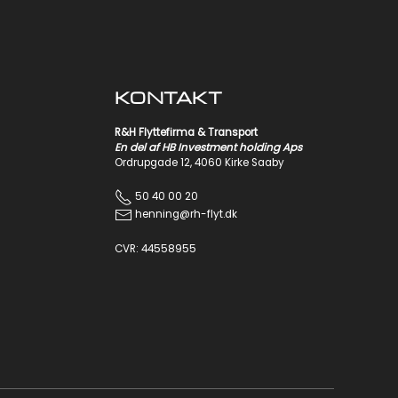
KONTAKT
R&H Flyttefirma & Transport
En del af
HB Investment holding
Aps
Ordrupgade 12, 4060 Kirke Saaby
50 40 00 20
henning@rh-flyt.dk
CVR:
44558955