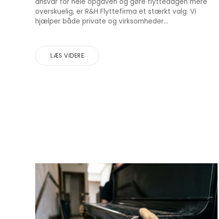
ansvar for hele opgaven og gøre flyttedagen mere
overskuelig, er R&H Flyttefirma et stærkt valg. Vi
hjælper både private og virksomheder...
LÆS VIDERE