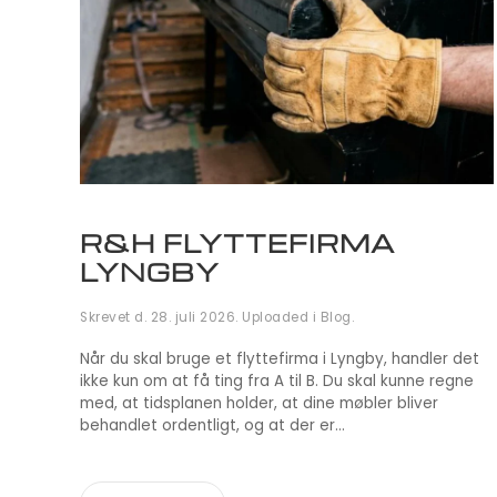
R&H FLYTTEFIRMA
LYNGBY
Skrevet d.
28. juli 2026
. Uploaded i
Blog
.
Når du skal bruge et flyttefirma i Lyngby, handler det
ikke kun om at få ting fra A til B. Du skal kunne regne
med, at tidsplanen holder, at dine møbler bliver
behandlet ordentligt, og at der er...