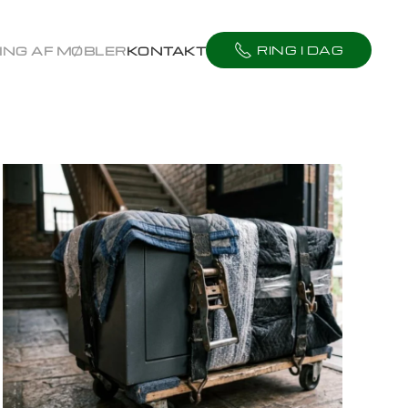
RING I DAG
ING AF MØBLER
KONTAKT