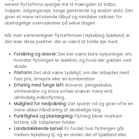
seriøst flyttefirma spørger ind til mængden af indbo,
trapper, adgangsveje, tunge genstande og ønsket dato. Det
giver et mere retvisende tilbud og mindsker risikoen for
ubehagelige overraskelser på selve dagen.
Når man sammenligner flyttefirmaer i Nykøbing Sjælland, er
det især disse punkter, der er værd at holde øje med:
Forsikring og ansvar:
Der bør være klare oplysninger om,
hvordan flytningen er dækket, og hvad der gælder ved
skade.
Prisform:
Det skal være tydeligt, om der arbejdes med
fast pris, timepris eller en kombination.
Erfaring med tunge løft:
Klaverer, pengeskabe,
vitrineskabe og store sofaer kræver mere end
almindelig indboflytning.
Mulighed for nedpakning:
Det sparer tid og giver ofte en
mere sikker håndtering af skrøbelige ting.
Punktlighed og planlægning:
Flytning bliver markant
lettere, når tidsplanen holder.
Landsdækkende kørsel:
En fordel, hvis flytningen går
mellem Nykøbing Sj. og en anden del af Sjælland eller