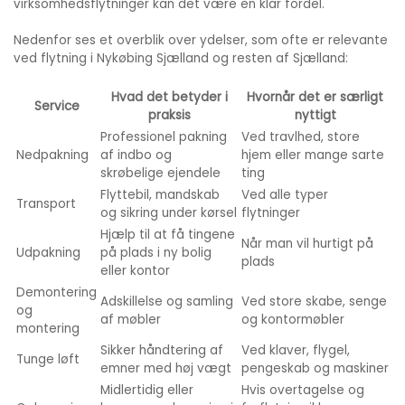
virksomhedsflytninger kan det være en klar fordel.
Nedenfor ses et overblik over ydelser, som ofte er relevante
ved flytning i Nykøbing Sjælland og resten af Sjælland:
Hvad det betyder i
Hvornår det er særligt
Service
praksis
nyttigt
Professionel pakning
Ved travlhed, store
Nedpakning
af indbo og
hjem eller mange sarte
skrøbelige ejendele
ting
Flyttebil, mandskab
Ved alle typer
Transport
og sikring under kørsel
flytninger
Hjælp til at få tingene
Når man vil hurtigt på
Udpakning
på plads i ny bolig
plads
eller kontor
Demontering
Adskillelse og samling
Ved store skabe, senge
og
af møbler
og kontormøbler
montering
Sikker håndtering af
Ved klaver, flygel,
Tunge løft
emner med høj vægt
pengeskab og maskiner
Midlertidig eller
Hvis overtagelse og