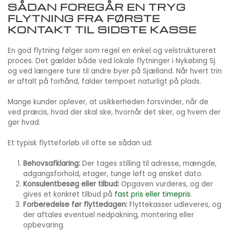
SÅDAN FOREGÅR EN TRYG
FLYTNING FRA FØRSTE
KONTAKT TIL SIDSTE KASSE
En god flytning følger som regel en enkel og velstruktureret
proces. Det gælder både ved lokale flytninger i Nykøbing Sj.
og ved længere ture til andre byer på Sjælland. Når hvert trin
er aftalt på forhånd, falder tempoet naturligt på plads.
Mange kunder oplever, at usikkerheden forsvinder, når de
ved præcis, hvad der skal ske, hvornår det sker, og hvem der
gør hvad.
Et typisk flytteforløb vil ofte se sådan ud:
Behovsafklaring:
Der tages stilling til adresse, mængde,
adgangsforhold, etager, tunge løft og ønsket dato.
Konsulentbesøg eller tilbud:
Opgaven vurderes, og der
gives et konkret tilbud på
fast pris eller timepris
.
Forberedelse før flyttedagen:
Flyttekasser udleveres, og
der aftales eventuel nedpakning, montering eller
opbevaring.