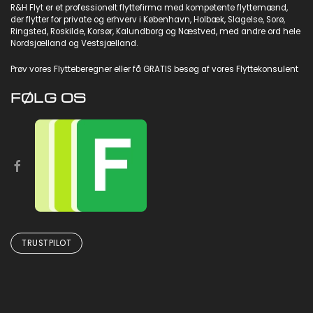
R&H Flyt er et professionelt flyttefirma med kompetente flyttemænd,
der flytter for private og
erhverv
i København,
Holbæk
,
Slagelse
,
Sorø
,
Ringsted
,
Roskilde
,
Korsør
,
Kalundborg
og
Næstved
, med andre ord hele
Nordsjælland og Vestsjælland.
Prøv vores
Flytteberegner
eller få GRATIS besøg af vores Flyttekonsulent
FØLG OS
TRUSTPILOT