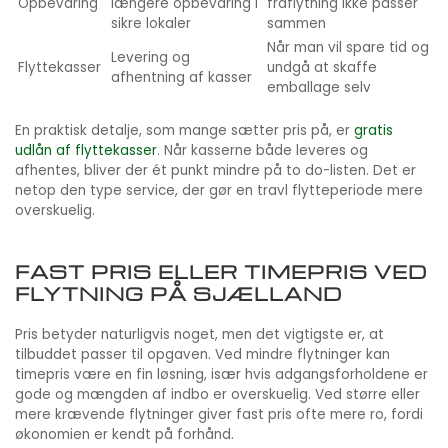
Opbevaring
længere opbevaring i
fraflytning ikke passer
sikre lokaler
sammen
Når man vil spare tid og
Levering og
Flyttekasser
undgå at skaffe
afhentning af kasser
emballage selv
En praktisk detalje, som mange sætter pris på, er
gratis
udlån af flyttekasser
. Når kasserne både leveres og
afhentes, bliver der ét punkt mindre på to do-listen. Det er
netop den type service, der gør en travl flytteperiode mere
overskuelig.
FAST PRIS ELLER TIMEPRIS VED
FLYTNING PÅ SJÆLLAND
Pris betyder naturligvis noget, men det vigtigste er, at
tilbuddet passer til opgaven. Ved mindre flytninger kan
timepris være en fin løsning, især hvis adgangsforholdene er
gode og mængden af indbo er overskuelig. Ved større eller
mere krævende flytninger giver fast pris ofte mere ro, fordi
økonomien er kendt på forhånd.