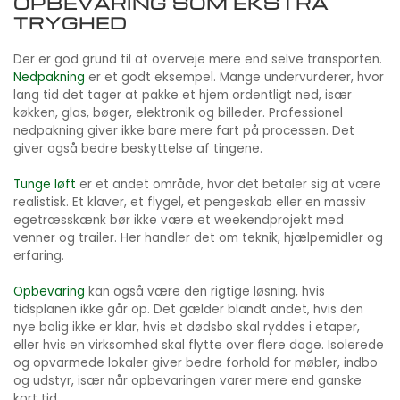
OPBEVARING SOM EKSTRA
TRYGHED
Der er god grund til at overveje mere end selve transporten.
Nedpakning
er et godt eksempel. Mange undervurderer, hvor
lang tid det tager at pakke et hjem ordentligt ned, især
køkken, glas, bøger, elektronik og billeder. Professionel
nedpakning giver ikke bare mere fart på processen. Det
giver også bedre beskyttelse af tingene.
Tunge løft
er et andet område, hvor det betaler sig at være
realistisk. Et klaver, et flygel, et pengeskab eller en massiv
egetræsskænk bør ikke være et weekendprojekt med
venner og trailer. Her handler det om teknik, hjælpemidler og
erfaring.
Opbevaring
kan også være den rigtige løsning, hvis
tidsplanen ikke går op. Det gælder blandt andet, hvis den
nye bolig ikke er klar, hvis et dødsbo skal ryddes i etaper,
eller hvis en virksomhed skal flytte over flere dage. Isolerede
og opvarmede lokaler giver bedre forhold for møbler, indbo
og udstyr, især når opbevaringen varer mere end ganske
kort tid.