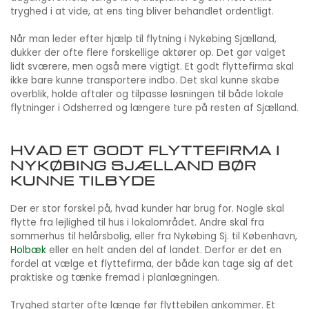
tryghed i at vide, at ens ting bliver behandlet ordentligt.
Når man leder efter hjælp til flytning i Nykøbing Sjælland,
dukker der ofte flere forskellige aktører op. Det gør valget
lidt sværere, men også mere vigtigt. Et godt flyttefirma skal
ikke bare kunne transportere indbo. Det skal kunne skabe
overblik, holde aftaler og tilpasse løsningen til både lokale
flytninger i Odsherred og længere ture på resten af Sjælland.
HVAD ET GODT FLYTTEFIRMA I
NYKØBING SJÆLLAND BØR
KUNNE TILBYDE
Der er stor forskel på, hvad kunder har brug for. Nogle skal
flytte fra lejlighed til hus i lokalområdet. Andre skal fra
sommerhus til helårsbolig, eller fra Nykøbing Sj. til København,
Holbæk
eller en helt anden del af landet. Derfor er det en
fordel at vælge et flyttefirma, der både kan tage sig af det
praktiske og tænke fremad i planlægningen.
Tryghed starter ofte længe før flyttebilen ankommer. Et