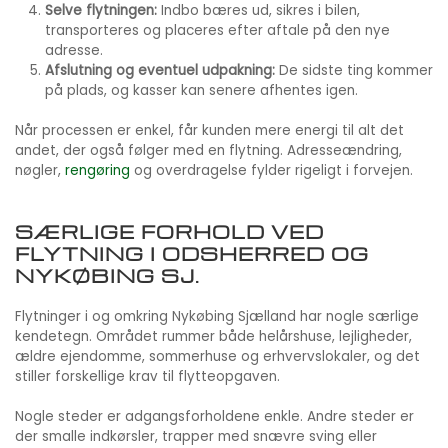
Selve flytningen:
Indbo bæres ud, sikres i bilen,
transporteres og placeres efter aftale på den nye
adresse.
Afslutning og eventuel udpakning:
De sidste ting kommer
på plads, og kasser kan senere afhentes igen.
Når processen er enkel, får kunden mere energi til alt det
andet, der også følger med en flytning. Adresseændring,
nøgler,
rengøring
og overdragelse fylder rigeligt i forvejen.
SÆRLIGE FORHOLD VED
FLYTNING I ODSHERRED OG
NYKØBING SJ.
Flytninger i og omkring Nykøbing Sjælland har nogle særlige
kendetegn. Området rummer både helårshuse, lejligheder,
ældre ejendomme, sommerhuse og erhvervslokaler, og det
stiller forskellige krav til flytteopgaven.
Nogle steder er adgangsforholdene enkle. Andre steder er
der smalle indkørsler, trapper med snævre sving eller