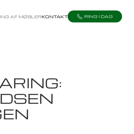
RING I DAG
ING AF MØBLER
KONTAKT
ARING:
ADSEN
GEN