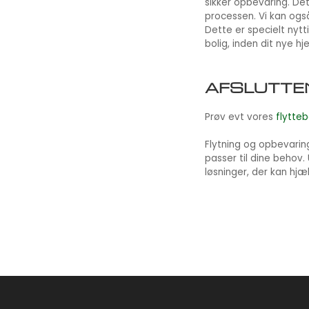
sikker opbevaring. De
processen. Vi kan også
Dette er specielt nyt
bolig, inden dit nye hje
AFSLUTTE
Prøv evt vores
flytte
Flytning og opbevarin
passer til dine behov.
løsninger, der kan hjæ