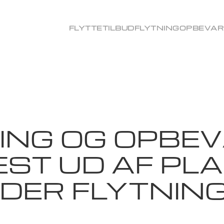
FLYTTETILBUD
FLYTNING
OPBEVAR
ING OG OPBEV
EST UD AF PL
DER FLYTNIN