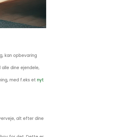
ng, kan opbevaring
l alle dine ejendele,
ning, med f.eks et
nyt
erveje, alt efter dine
hov for det. Dette er