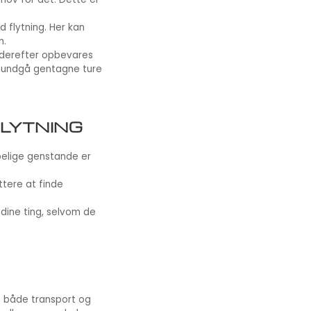
 flytning. Her kan
n.
g derefter opbevares
at undgå gentagne ture
FLYTNING
øbelige genstande er
tere at finde
 dine ting, selvom de
e både transport og