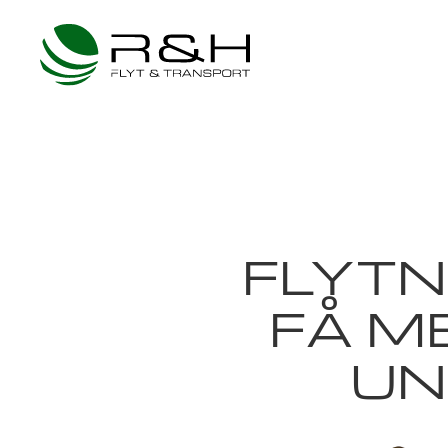
Gå til hovedindhold
FLYTN
FÅ M
UN