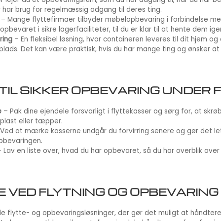
er har brug for regelmæssig adgang til deres ting.
– Mange flyttefirmaer tilbyder møbelopbevaring i forbindelse med
pbevaret i sikre lagerfaciliteter, til du er klar til at hente dem ige
ring
– En fleksibel løsning, hvor containeren leveres til dit hjem o
rplads. Det kan være praktisk, hvis du har mange ting og ønsker 
 TIL SIKKER OPBEVARING UNDER 
e
– Pak dine ejendele forsvarligt i flyttekasser og sørg for, at skr
plast eller tæpper.
Ved at mærke kasserne undgår du forvirring senere og gør det let
opbevaringen.
 Lav en liste over, hvad du har opbevaret, så du har overblik over
 VED FLYTNING OG OPBEVARING
de flytte- og opbevaringsløsninger, der gør det muligt at håndter