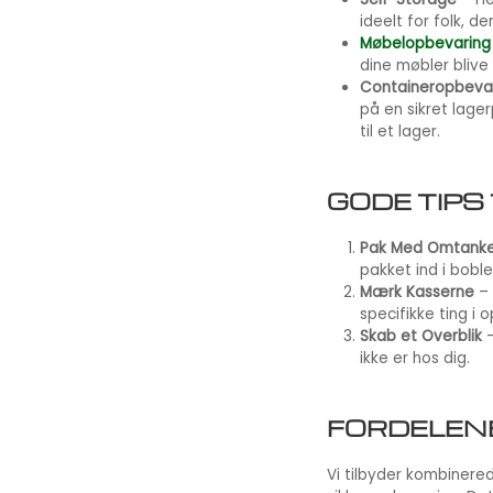
ideelt for folk, d
Møbelopbevaring
dine møbler blive o
Containeropbeva
på en sikret lage
til et lager.
GODE TIPS
Pak Med Omtank
pakket ind i boble
Mærk Kasserne
– 
specifikke ting i 
Skab et Overblik
–
ikke er hos dig.
FORDELENE
Vi tilbyder kombinere