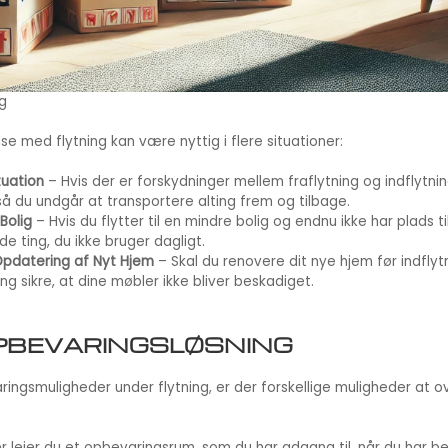
g
se med flytning kan være nyttig i flere situationer:
tuation
– Hvis der er forskydninger mellem fraflytning og indflytni
så du undgår at transportere alting frem og tilbage.
 Bolig
– Hvis du flytter til en mindre bolig og endnu ikke har plads ti
e ting, du ikke bruger dagligt.
Opdatering af Nyt Hjem
– Skal du renovere dit nye hjem før indflyt
g sikre, at dine møbler ikke bliver beskadiget.
OPBEVARINGSLØSNING
ngsmuligheder under flytning, er der forskellige muligheder at ov
r lejer du et opbevaringsrum, som du har adgang til, når du har be