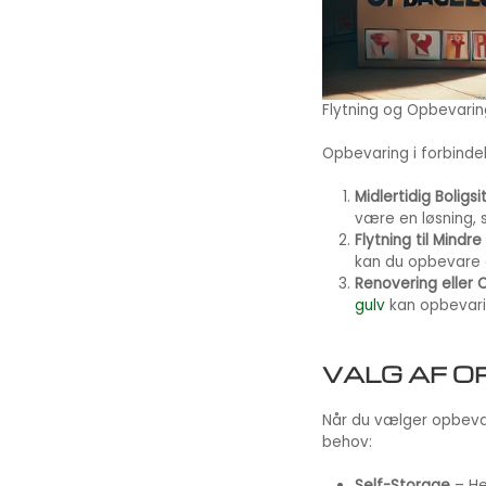
Flytning og Opbevarin
Opbevaring i forbindel
Midlertidig Boligsi
være en løsning, 
Flytning til Mindre
kan du opbevare d
Renovering eller 
gulv
kan opbevarin
VALG AF 
Når du vælger opbevari
behov:
Self-Storage
– He