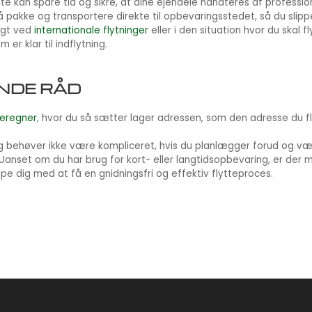
tte kan spare tid og sikre, at dine ejendele håndteres af professi
 pakke og transportere direkte til opbevaringsstedet, så du slipp
tigt ved
internationale flytninger
eller i den situation hvor du skal f
m er klar til indflytning.
NDE RÅD
beregner
, hvor du så sætter lager adressen, som den adresse du flyt
g behøver ikke være kompliceret, hvis du planlægger forud og væl
 Uanset om du har brug for kort- eller langtidsopbevaring, er der 
lpe dig med at få en gnidningsfri og effektiv flytteproces.