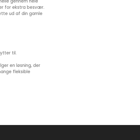
onelle gennem hele
er for ekstra besvær.
lytte ud af din gamle
ter til.
ger en løsning, der
mange fleksible